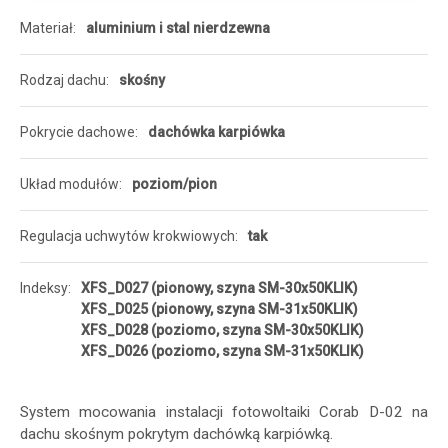
Materiał
aluminium i stal nierdzewna
Rodzaj dachu
skośny
Pokrycie dachowe
dachówka karpiówka
Układ modułów
poziom/pion
Regulacja uchwytów krokwiowych
tak
Indeksy
XFS_D027 (pionowy, szyna SM-30x50KLIK)
XFS_D025 (pionowy, szyna SM-31x50KLIK)
XFS_D028 (poziomo, szyna SM-30x50KLIK)
XFS_D026 (poziomo, szyna SM-31x50KLIK)
System mocowania instalacji fotowoltaiki Corab D-02 na
dachu skośnym pokrytym dachówką karpiówką.