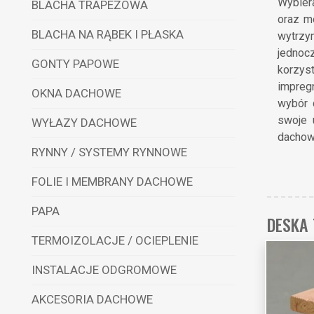
Wybier
BLACHA TRAPEZOWA
oraz m
BLACHA NA RĄBEK I PŁASKA
wytrzym
jednoc
GONTY PAPOWE
korzys
impreg
OKNA DACHOWE
wybór 
swoje 
WYŁAZY DACHOWE
dachow
RYNNY / SYSTEMY RYNNOWE
FOLIE I MEMBRANY DACHOWE
PAPA
DESKA
TERMOIZOLACJE / OCIEPLENIE
INSTALACJE ODGROMOWE
AKCESORIA DACHOWE