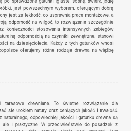
 po sprawdzone gatunki iglaste: sosnę, świerk, jodłę
bróbki, jest powszechnym wyborem, oferującym dobrą
iony jest za lekkość, co usprawnia prace montażowe, a
woją odporność na wilgoć, to rozwiązanie szczególnie
ez konieczności stosowania intensywnych zabiegów
aturalną odpornością na czynniki zewnętrzne, stanowi
ości na dziesięciolecia. Każdy z tych gatunków wnosi
kopolsce oferujemy różne rodzaje drewna na więźbę
i tarasowe drewniane. To świetne rozwiązanie dla
ać sie urokiem natury oraz ceniących jakość i trwałość.
 naturalnego, odpowiedniej jakości i gatunku drewna są
e, ale i praktyczne. W przeciwieństwie do posadzek z