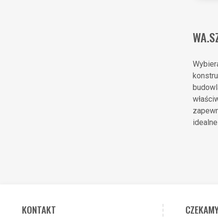
WA.S
Wybier
konstr
budowl
właści
zapewn
idealne
KONTAKT
CZEKAMY