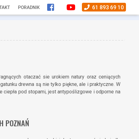
61 893 69 10
TAKT
PORADNIK
ragnących otaczać sie urokiem natury oraz ceniących
 gatunku drewna są nie tylko piękne, ale i praktyczne. W
 ciepła pod stopami, jest antypoślizgowe i odporne na
CH POZNAŃ