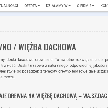
TUALNOŚCI
OFERTA
DZIAŁAMY W
O FIRMIE
KON
NO / WIĘŹBA DACHOWA
emy deski tarasowe drewniane. To świetne rozwiązanie dla p
i trwałość. Deski tarasowe z naturalnego, odpowiedniej jakości i
ieństwie do posadzek z terakoty drewno tarasowe daje uczucie
ie mrozu.
AJE DREWNA NA WIĘŹBĘ DACHOWĄ – WA.SZ.DA