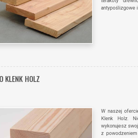
terakoty drewn
antypoślizgowe i
O KLENK HOLZ
W naszej oferci
Klenk Holz. Ni
wykonujesz swoją
z powodzeniem 