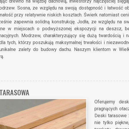
ając drewno na więźbę dachową, inwestorzy najczęściej sięgają
odrzew. Sosna, ze względu na swoją dostępność i łatwość o
ałość przy relatywnie niskich kosztach. Świerk natomiast cen
ześnie zapewnia solidną konstrukcję. Jodła, ze względu na s
tne w miejscach o podwyższonej ekspozycji na deszcz, b
nacyjnych. Modrzew, charakteryzujący się dużą twardością i n
dla tych, którzy poszukują maksymalnej trwałości i niezawodn
unikalne zalety do budowy dachu. Naszym klientom w Wiel
ą.
 TARASOWA
Oferujemy desk
pragnących otacz
Deski tarasowe z
nie tylko piękn