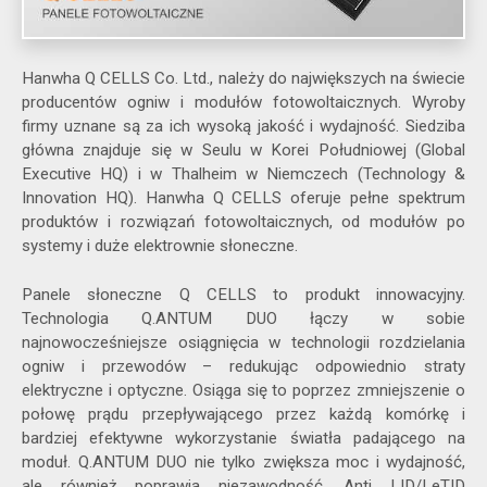
Hanwha Q CELLS Co. Ltd., należy do największych na świecie
producentów ogniw i modułów fotowoltaicznych. Wyroby
firmy uznane są za ich wysoką jakość i wydajność. Siedziba
główna znajduje się w Seulu w Korei Południowej (Global
Executive HQ) i w Thalheim w Niemczech (Technology &
Innovation HQ). Hanwha Q CELLS oferuje pełne spektrum
produktów i rozwiązań fotowoltaicznych, od modułów po
systemy i duże elektrownie słoneczne.
Panele słoneczne Q CELLS to produkt innowacyjny.
Technologia Q.ANTUM DUO łączy w sobie
najnowocześniejsze osiągnięcia w technologii rozdzielania
ogniw i przewodów – redukując odpowiednio straty
elektryczne i optyczne. Osiąga się to poprzez zmniejszenie o
połowę prądu przepływającego przez każdą komórkę i
bardziej efektywne wykorzystanie światła padającego na
moduł. Q.ANTUM DUO nie tylko zwiększa moc i wydajność,
ale również poprawia niezawodność. Anti LID/LeTID