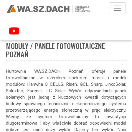
POKRYCIA DACHOWE
FOTOWOLTAIKA
MODUŁY / PANELE
FOTOWOLTAICZNE POZNAŃ
MODUŁY / PANELE FOTOWOLTAICZNE
POZNAŃ
Hurtownia WA.SZ.DACH Poznań oferuje panele
fotowoltaiczne w szerokim spektrum marek i modeli
modułów: Hanwha Q CELLS, Risen, GCL, Sharp, JinkoSolar,
Soluxtec, Eurener, LG Solar. Wybór odpowiednich paneli
solarnych jest jedną z kluczowych kwestii dotyczących
budowy sprawnego technicznie i ekonomicznego systemu
przetwarzającego energię słoneczną w prąd elektryczny.
Wiemy, że system fotowoltaiczny to inwestycja
długoterminowa i aby właściwie dobrać odpowiedni model
dobrze jest mieć duży wybór. Dajemy ten wybór. Nasi