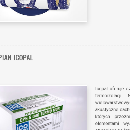
PIAN ICOPAL
Icopal oferuje
termoizolacji
wielowarstwowyc
akustyczne dachó
których przez
elementami wy