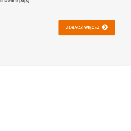
minowane papą.
ZOBACZ WIĘCEJ