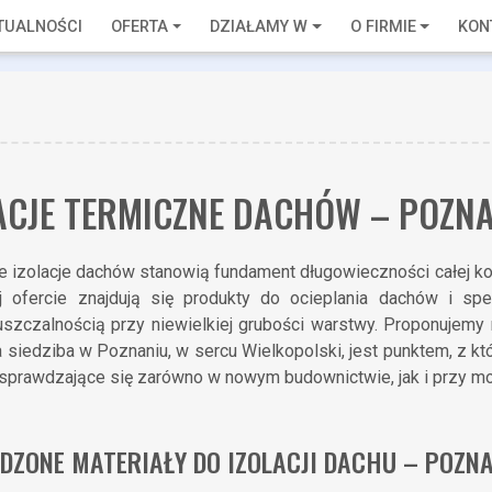
TUALNOŚCI
OFERTA
DZIAŁAMY W
O FIRMIE
KON
ACJE TERMICZNE DACHÓW – POZNA
 izolacje dachów stanowią fundament długowieczności całej kon
 ofercie znajdują się produkty do ocieplania dachów i spec
uszczalnością przy niewielkiej grubości warstwy. Proponujemy
a siedziba w Poznaniu, w sercu Wielkopolski, jest punktem, z k
sprawdzające się zarówno w nowym budownictwie, jak i przy mod
ZONE MATERIAŁY DO IZOLACJI DACHU – POZNA