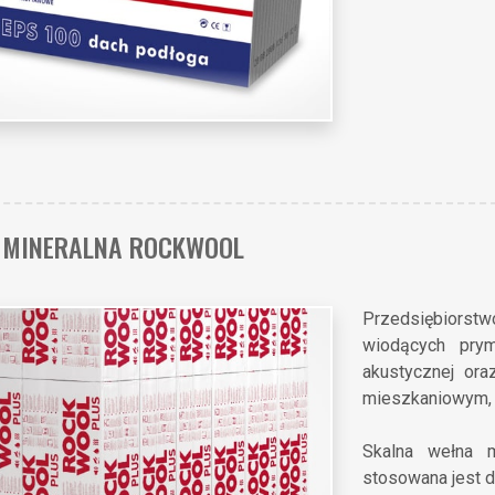
 MINERALNA ROCKWOOL
Przedsiębiors
wiodących prym
akustycznej ora
mieszkaniowym, 
Skalna wełna 
stosowana jest d