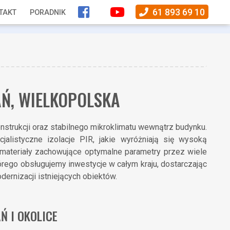
61 893 69 10
TAKT
PORADNIK
Ń, WIELKOPOLSKA
strukcji oraz stabilnego mikroklimatu wewnątrz budynku.
jalistyczne izolacje PIR, jakie wyróżniają się wysoką
 materiały zachowujące optymalne parametry przez wiele
tórego obsługujemy inwestycje w całym kraju, dostarczając
ernizacji istniejących obiektów.
Ń I OKOLICE