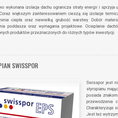
o wykonana izolacja dachu ogranicza straty energii i sprzyja 
. Coraz większym zainteresowaniem cieszą się izolacje termi
enia ciepła oraz niewielką grubość warstwy. Dobór materia
nia poddasza oraz wymagania projektowe. Ocieplanie dach
nych produktów przeznaczonych do różnych typów inwestycji.
PIAN SWISSPOR
Swisspor jest n
styropianu mają
posiada znakomi
przewodzenia ci
Charakteryzuje si
Jest też wytrzym