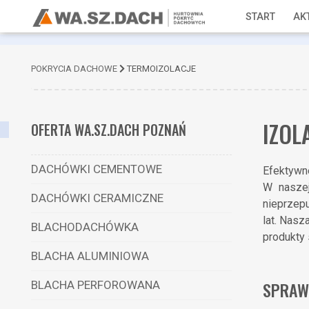
START
AK
POKRYCIA DACHOWE
TERMOIZOLACJE
IZOL
OFERTA WA.SZ.DACH POZNAŃ
DACHÓWKI CEMENTOWE
Efektywne
W naszej
DACHÓWKI CERAMICZNE
nieprzep
lat. Nasz
BLACHODACHÓWKA
produkty 
BLACHA ALUMINIOWA
SPRAWD
BLACHA PERFOROWANA