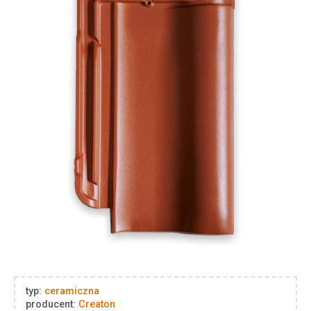
typ:
ceramiczna
producent:
Creaton